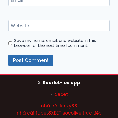
Email
*
Website
Save my name, email, and website in this
browser for the next time I comment.
© Scarlet-ios.app
-
debet
nhà cái lucky88
nhà cái fabet
8XBET
socolive trực tiếp