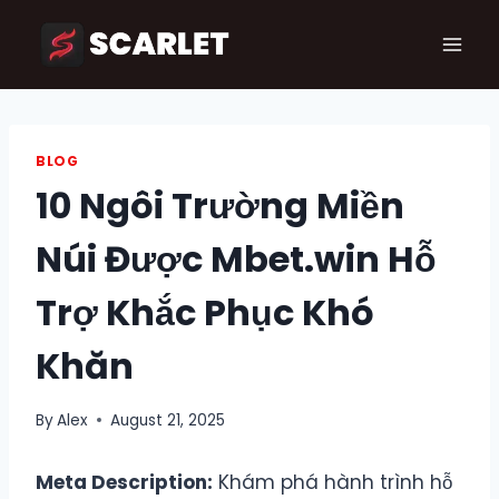
Skip
to
content
BLOG
10 Ngôi Trường Miền
Núi Được Mbet.win Hỗ
Trợ Khắc Phục Khó
Khăn
By
Alex
August 21, 2025
Meta Description:
Khám phá hành trình hỗ