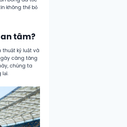
tin không thể bỏ
uan tâm?
 thuật kỷ luật và
 ngày càng tăng
 này, chúng ta
lại.