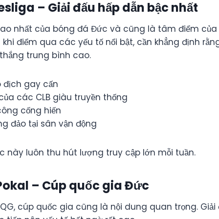
liga – Giải đấu hấp dẫn bậc nhất
 cao nhất của bóng đá Đức và cũng là tâm điểm củ
khi điểm qua các yếu tố nổi bật, cần khẳng định rằn
 thắng trung bình cao.
 địch gay cấn
của các CLB giàu truyền thống
 công cống hiến
ng đảo tại sân vận động
c này luôn thu hút lượng truy cập lớn mỗi tuần.
okal – Cúp quốc gia Đức
ĐQG, cúp quốc gia cũng là nội dung quan trọng. Giả