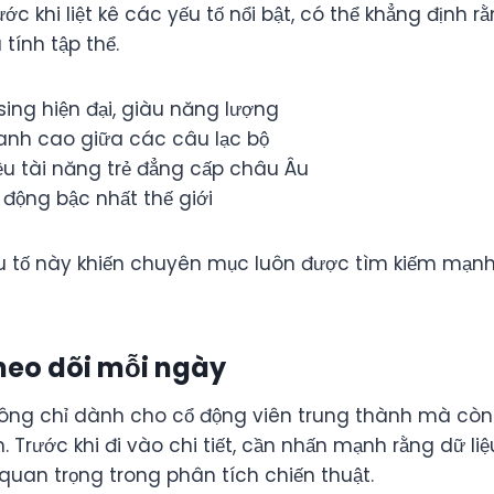
ớc khi liệt kê các yếu tố nổi bật, có thể khẳng định 
 tính tập thể.
ssing hiện đại, giàu năng lượng
ranh cao giữa các câu lạc bộ
ều tài năng trẻ đẳng cấp châu Âu
 động bậc nhất thế giới
u tố này khiến chuyên mục luôn được tìm kiếm mạn
heo dõi mỗi ngày
hông chỉ dành cho cổ động viên trung thành mà còn
 Trước khi đi vào chi tiết, cần nhấn mạnh rằng dữ li
 quan trọng trong phân tích chiến thuật.