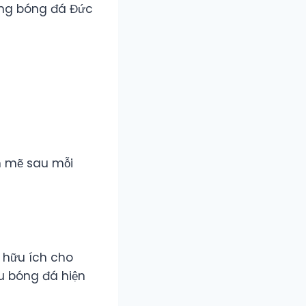
rằng bóng đá Đức
h mẽ sau mỗi
 hữu ích cho
ệu bóng đá hiện