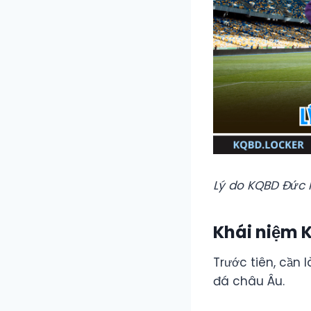
Lý do KQBD Đức 
Khái niệm 
Trước tiên, cần
đá châu Âu.