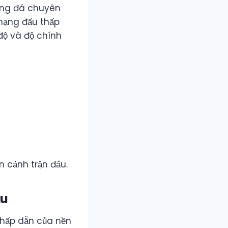
óng đá chuyên
 hạng đấu thấp
độ và độ chính
 cảnh trận đấu.
ầu
 hấp dẫn của nền