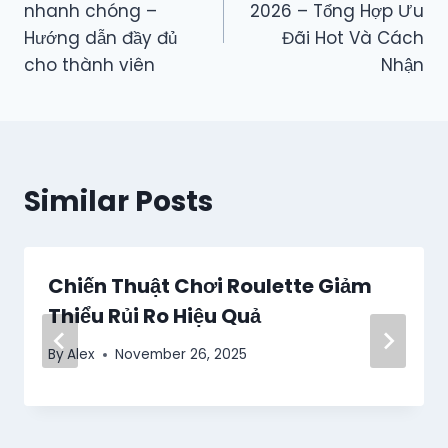
nhanh chóng –
2026 – Tổng Hợp Ưu
Hướng dẫn đầy đủ
Đãi Hot Và Cách
cho thành viên
Nhận
Similar Posts
Chiến Thuật Chơi Roulette Giảm
Thiểu Rủi Ro Hiệu Quả
By
Alex
November 26, 2025