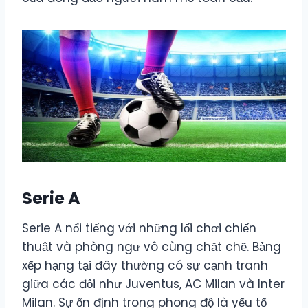
Serie A
Serie A nổi tiếng với những lối chơi chiến
thuật và phòng ngự vô cùng chặt chẽ. Bảng
xếp hạng tại đây thường có sự cạnh tranh
giữa các đội như Juventus, AC Milan và Inter
Milan. Sự ổn định trong phong độ là yếu tố