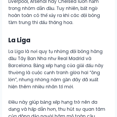
Liverpool, Arsenal hay Chelsea luôn nằm
trong nhóm dẫn đầu. Tuy nhiên, bất ngờ
hoàn toàn có thể xảy ra khi các đội bóng
tầm trung thi đấu thăng hoa.
La Liga
La Liga là nơi quy tụ những đội bóng hàng
đầu Tây Ban Nha như Real Madrid và
Barcelona. Bảng xếp hạng của giải đấu này
thường là cuộc cạnh tranh giữa hai “ông
lớn”, nhưng những năm gần đây đã xuất
hiện thêm nhiều nhân tố mới.
Điều này giúp bảng xếp hạng trở nên đa
dạng và hấp dẫn hơn, thu hút sự quan tâm
của đông đảo người hâm mộ toàn cầu.