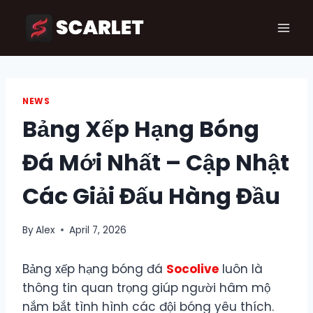
Skip
to
content
NEWS
Bảng Xếp Hạng Bóng
Đá Mới Nhất – Cập Nhật
Các Giải Đấu Hàng Đầu
By
Alex
April 7, 2026
Bảng xếp hạng bóng đá
Socolive
luôn là
thông tin quan trọng giúp người hâm mộ
nắm bắt tình hình các đội bóng yêu thích.