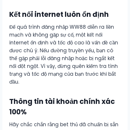
Kết nối internet luôn ổn định
Để quá trình đăng nhập WW88 diễn ra liền
mạch và không gặp sự cố, một kết nối
internet ổn định và tốc độ cao là vấn đề cần
được chú ý. Nếu đường truyền yếu, bạn có
thể gặp phải lỗi đăng nhập hoặc bị ngắt kết
nối đột ngột. Vì vậy, đừng quên kiểm tra tình
trạng và tốc độ mạng của bạn trước khi bắt
đầu.
Thông tin tài khoản chính xác
100%
Hãy chắc chắn rằng bet thủ đã chuẩn bị sẵn