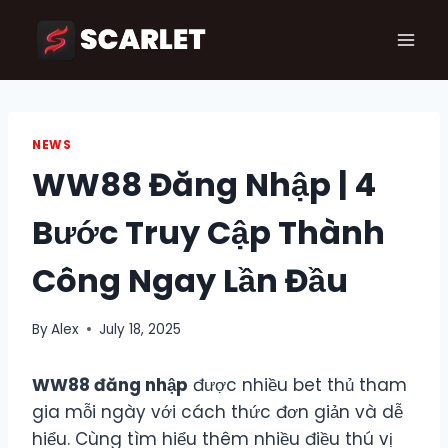
Skip
to
content
NEWS
WW88 Đăng Nhập | 4
Bước Truy Cập Thành
Công Ngay Lần Đầu
By
Alex
July 18, 2025
WW88 đăng nhập
được nhiều bet thủ tham
gia mỗi ngày với cách thức đơn giản và dễ
hiểu. Cùng tìm hiểu thêm nhiều điều thú vị