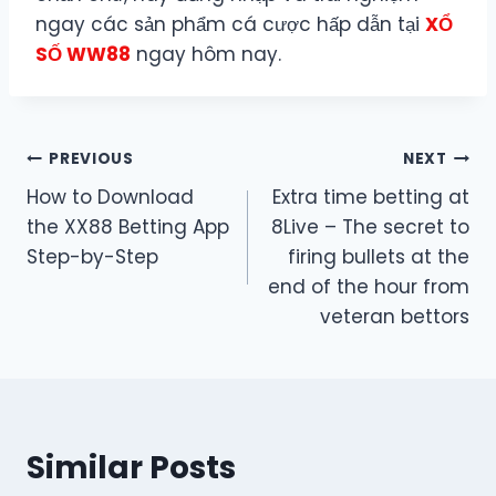
ngay các sản phẩm cá cược hấp dẫn tại
XỔ
SỐ WW88
ngay hôm nay.
Post
PREVIOUS
NEXT
How to Download
Extra time betting at
navigation
the XX88 Betting App
8Live – The secret to
Step-by-Step
firing bullets at the
end of the hour from
veteran bettors
Similar Posts