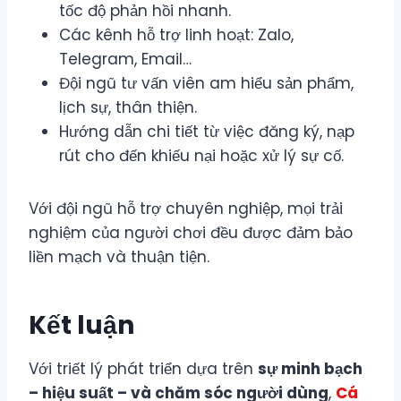
tốc độ phản hồi nhanh.
Các kênh hỗ trợ linh hoạt: Zalo,
Telegram, Email…
Đội ngũ tư vấn viên am hiểu sản phẩm,
lịch sự, thân thiện.
Hướng dẫn chi tiết từ việc đăng ký, nạp
rút cho đến khiếu nại hoặc xử lý sự cố.
Với đội ngũ hỗ trợ chuyên nghiệp, mọi trải
nghiệm của người chơi đều được đảm bảo
liền mạch và thuận tiện.
Kết luận
Với triết lý phát triển dựa trên
sự minh bạch
– hiệu suất – và chăm sóc người dùng
,
Cá