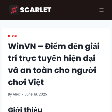
Skip
to
content
BLOG
WinVN – Điểm đến giải
trí trực tuyến hiện đại
và an toàn cho người
chơi Việt
By
Alex
June 19, 2025
Giới thiệu