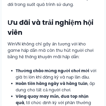
đối trong suốt quá trình sử dụng.
Ưu đãi và trải nghiệm hội
viên
WinVN không chỉ gây ấn tượng với kho
game hấp dẫn mà còn thu hút người chơi
bằng hệ thống khuyến mãi hấp dẫn:
Thưởng chào mừng người chơi mới
với
giá trị lớn khi đăng ký và nạp lần đầu.
Hoàn tiền hàng ngày và hàng tuần
, áp
dụng cho tất cả người chơi.
Vòng quay may mắn, đua top nhận
quà
, tổ chức định kỳ với phần thưởng