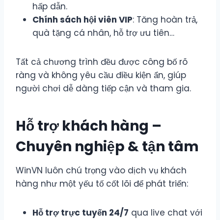
hấp dẫn.
Chính sách hội viên VIP
: Tăng hoàn trả,
quà tặng cá nhân, hỗ trợ ưu tiên…
Tất cả chương trình đều được công bố rõ
ràng và không yêu cầu điều kiện ẩn, giúp
người chơi dễ dàng tiếp cận và tham gia.
Hỗ trợ khách hàng –
Chuyên nghiệp & tận tâm
WinVN luôn chú trọng vào dịch vụ khách
hàng như một yếu tố cốt lõi để phát triển:
Hỗ trợ trực tuyến 24/7
qua live chat với