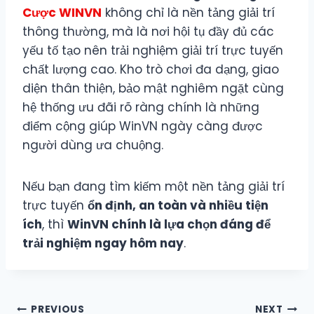
Cược WINVN
không chỉ là nền tảng giải trí
thông thường, mà là nơi hội tụ đầy đủ các
yếu tố tạo nên trải nghiệm giải trí trực tuyến
chất lượng cao. Kho trò chơi đa dạng, giao
diện thân thiện, bảo mật nghiêm ngặt cùng
hệ thống ưu đãi rõ ràng chính là những
điểm cộng giúp WinVN ngày càng được
người dùng ưa chuộng.
Nếu bạn đang tìm kiếm một nền tảng giải trí
trực tuyến
ổn định, an toàn và nhiều tiện
ích
, thì
WinVN chính là lựa chọn đáng để
trải nghiệm ngay hôm nay
.
Post
PREVIOUS
NEXT