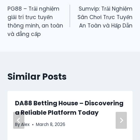
PG88 – Trải nghiệm
Sumvip: Trải Nghiệm
navigation
giải trí trực tuyến
Sân Chơi Trực Tuyến
thông minh, an toàn
An Toàn và Hấp Dẫn
và đẳng cấp
Similar Posts
DA88 Betting House – Discovering
a Reliable Platform Today
By
Alex
March 8, 2026