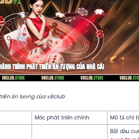
triển ấn tượng của v8club
Mốc phát triển chính
Mô tả chi ti
Bắt đầu cu