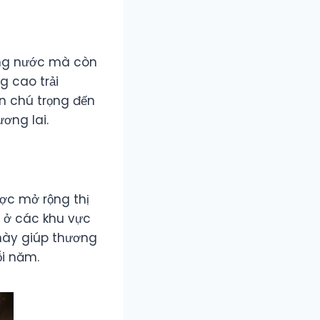
ong nước mà còn
g cao trải
n chú trọng đến
ơng lai.
ợc mở rộng thị
n ở các khu vực
này giúp thương
ỗi năm.