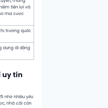
 tuyến, mang
hiệm tiện lợi và
ho mọi cược
hị trường quốc
g dụng di động
 uy tín
25 nhờ nhiều yếu
ợc, nhà cái còn