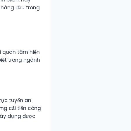
í hàng đầu trong
ơi quan tâm hiện
biệt trong ngành
rực tuyến an
ng cải tiến công
 xây dựng được