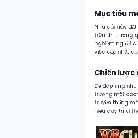
Mục tiêu ma
Nhà cái này đặt
trên thị trường 
nghiệm người dù
việc cập nhật c
Chiến lược 
Để đáp ứng nhu 
trường một cách
truyền thống mà
hiệu duy trì vị 