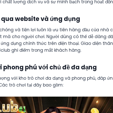
i chất lượng dịch vụ và sự minh bạch trong hoạt độn
ễ qua website và ứng dụng
hóng và tiện lợi luôn là ưu tiên hàng đầu của nhà c
t mà cho người chơi. Người dùng có thể dễ dàng đ
 ứng dụng chính thức trên điện thoại. Giao diện thân
8club ghi điểm trong mắt khách hàng.
i phong phú với chủ đề đa dạng
ượng với kho trò chơi đa dạng và phong phú, đáp ứn
Các trò chơi tại đây bao gồm: