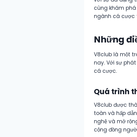
cùng khám phá n
ngành cá cược t
Những điề
V8club là một t
nay. Với sự phát
cá cược.
Quá trình t
V8club được thà
toàn và hấp dẫn
nghệ và mở rộng
cộng đồng người