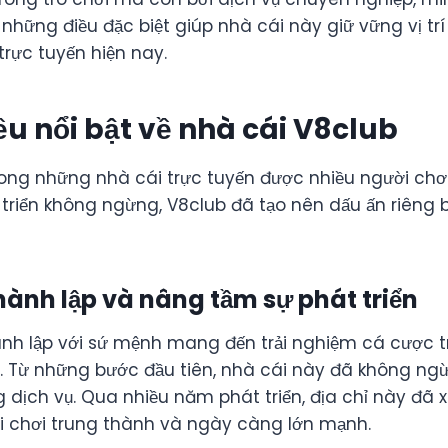
hững điều đặc biệt giúp nhà cái này giữ vững vị tr
rực tuyến hiện nay.
u nổi bật về nhà cái V8club
rong những nhà cái trực tuyến được nhiều người ch
 triển không ngừng, V8club đã tạo nên dấu ấn riêng 
hành lập và nâng tầm sự phát triển
nh lập với sứ mệnh mang đến trải nghiệm cá cược t
. Từ những bước đầu tiên, nhà cái này đã không ngừ
 dịch vụ. Qua nhiều năm phát triển, địa chỉ này đã
 chơi trung thành và ngày càng lớn mạnh.