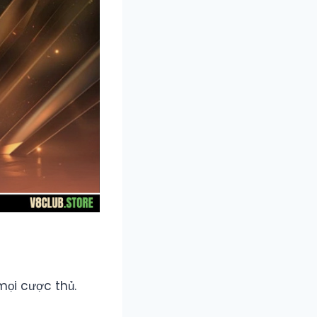
ọi cược thủ.