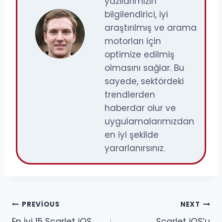
yazılarımızın
bilgilendirici, iyi
araştırılmış ve arama
motorları için
optimize edilmiş
olmasını sağlar. Bu
sayede, sektördeki
trendlerden
haberdar olur ve
uygulamalarımızdan
en iyi şekilde
yararlanırsınız.
Yazı
PREVIOUS
NEXT
En İyi 15 Scarlet iOS
Scarlet iOS’u