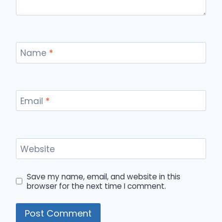
Name
*
Email
*
Website
Save my name, email, and website in this
browser for the next time I comment.