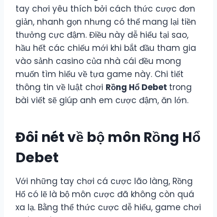
tay chơi yêu thích bởi cách thức cược đơn
giản, nhanh gọn nhưng có thể mang lại tiền
thưởng cực đậm. Điều này dễ hiểu tại sao,
hầu hết các chiếu mới khi bắt đầu tham gia
vào sảnh casino của nhà cái đều mong
muốn tìm hiểu về tựa game này. Chi tiết
thông tin về luật chơi
Rồng Hổ Debet
trong
bài viết sẽ giúp anh em cược đậm, ăn lớn.
Đôi nét về bộ môn Rồng Hổ
Debet
Với những tay chơi cá cược lão làng, Rồng
Hổ có lẽ là bộ môn cược đã không còn quá
xa lạ. Bằng thể thức cược dễ hiểu, game chơi