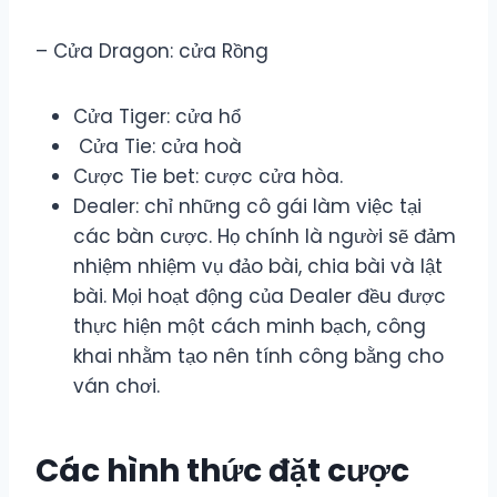
– Cửa Dragon: cửa Rồng
Cửa Tiger: cửa hổ
Cửa Tie: cửa hoà
Cược Tie bet: cược cửa hòa.
Dealer: chỉ những cô gái làm việc tại
các bàn cược. Họ chính là người sẽ đảm
nhiệm nhiệm vụ đảo bài, chia bài và lật
bài. Mọi hoạt động của Dealer đều được
thực hiện một cách minh bạch, công
khai nhằm tạo nên tính công bằng cho
ván chơi.
Các hình thức đặt cược