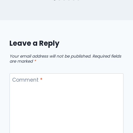
Leave a Reply
Your email address will not be published.
Required fields
are marked
*
Comment
*