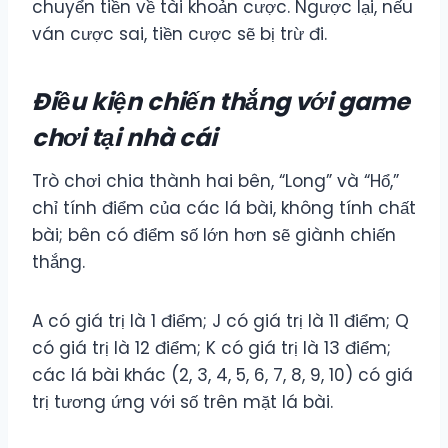
chuyển tiền về tài khoản cược. Ngược lại, nếu
ván cược sai, tiền cược sẽ bị trừ đi.
Điều kiện chiến thắng với game
chơi tại nhà cái
Trò chơi chia thành hai bên, “Long” và “Hổ,”
chỉ tính điểm của các lá bài, không tính chất
bài; bên có điểm số lớn hơn sẽ giành chiến
thắng.
A có giá trị là 1 điểm; J có giá trị là 11 điểm; Q
có giá trị là 12 điểm; K có giá trị là 13 điểm;
các lá bài khác (2, 3, 4, 5, 6, 7, 8, 9, 10) có giá
trị tương ứng với số trên mặt lá bài.