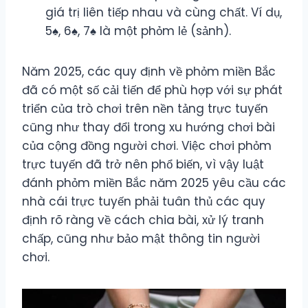
giá trị liên tiếp nhau và cùng chất. Ví dụ,
5♠, 6♠, 7♠ là một phỏm lẻ (sảnh).
Năm 2025, các quy định về phỏm miền Bắc
đã có một số cải tiến để phù hợp với sự phát
triển của trò chơi trên nền tảng trực tuyến
cũng như thay đổi trong xu hướng chơi bài
của cộng đồng người chơi. Việc chơi phỏm
trực tuyến đã trở nên phổ biến, vì vậy luật
đánh phỏm miền Bắc năm 2025 yêu cầu các
nhà cái trực tuyến phải tuân thủ các quy
định rõ ràng về cách chia bài, xử lý tranh
chấp, cũng như bảo mật thông tin người
chơi.