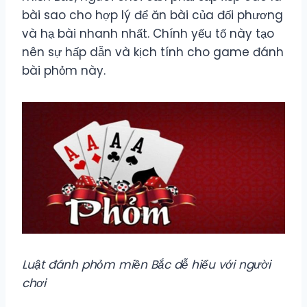
bài sao cho hợp lý để ăn bài của đối phương
và hạ bài nhanh nhất. Chính yếu tố này tạo
nên sự hấp dẫn và kịch tính cho game đánh
bài phỏm này.
Luật đánh phỏm miền Bắc dễ hiểu với người
chơi