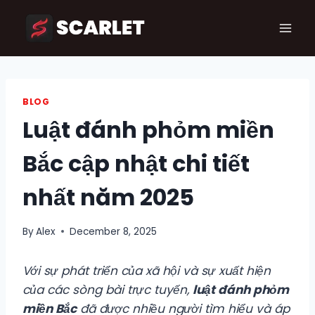
Skip
to
content
BLOG
Luật đánh phỏm miền
Bắc cập nhật chi tiết
nhất năm 2025
By
Alex
December 8, 2025
Với sự phát triển của xã hội và sự xuất hiện
của các sòng bài trực tuyến,
luật đánh phỏm
miền Bắc
đã được nhiều người tìm hiểu và áp