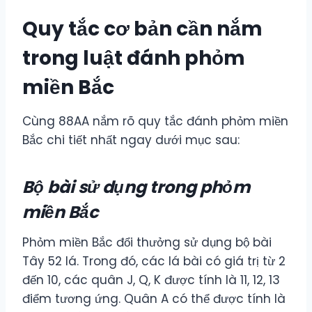
Quy tắc cơ bản cần nắm
trong luật đánh phỏm
miền Bắc
Cùng 88AA nắm rõ quy tắc đánh phỏm miền
Bắc chi tiết nhất ngay dưới mục sau:
Bộ bài sử dụng trong phỏm
miền Bắc
Phỏm miền Bắc đổi thưởng sử dụng bộ bài
Tây 52 lá. Trong đó, các lá bài có giá trị từ 2
đến 10, các quân J, Q, K được tính là 11, 12, 13
điểm tương ứng. Quân A có thể được tính là