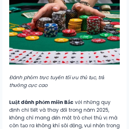
Đánh phỏm trực tuyến tối ưu thủ tục, trả
thưởng cực cao
Luật đánh phỏm miền Bắc
với những quy
định chi tiết và thay đổi trong năm 2025,
không chỉ mang đến một trò chơi thú vị mà
còn tạo ra không khí sôi động, vui nhộn trong