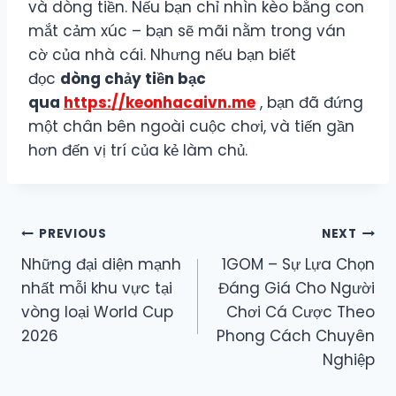
và dòng tiền. Nếu bạn chỉ nhìn kèo bằng con
mắt cảm xúc – bạn sẽ mãi nằm trong ván
cờ của nhà cái. Nhưng nếu bạn biết
đọc
dòng chảy tiền bạc
qua
https://keonhacaivn.me
, bạn đã đứng
một chân bên ngoài cuộc chơi, và tiến gần
hơn đến vị trí của kẻ làm chủ.
Post
PREVIOUS
NEXT
Những đại diện mạnh
1GOM – Sự Lựa Chọn
navigation
nhất mỗi khu vực tại
Đáng Giá Cho Người
vòng loại World Cup
Chơi Cá Cược Theo
2026
Phong Cách Chuyên
Nghiệp