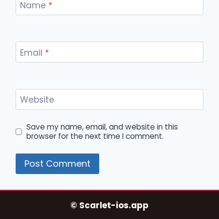
Name
*
Email
*
Website
Save my name, email, and website in this
browser for the next time I comment.
© Scarlet-ios.app