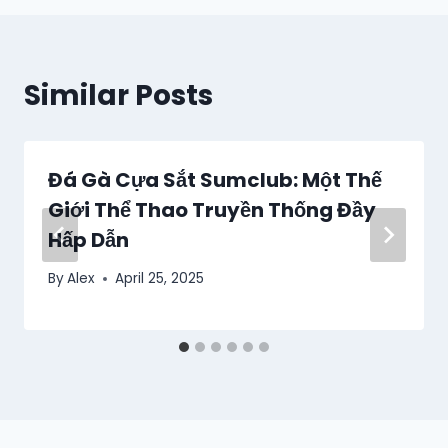
Similar Posts
Đá Gà Cựa Sắt Sumclub: Một Thế
Giới Thể Thao Truyền Thống Đầy
Hấp Dẫn
By
Alex
April 25, 2025