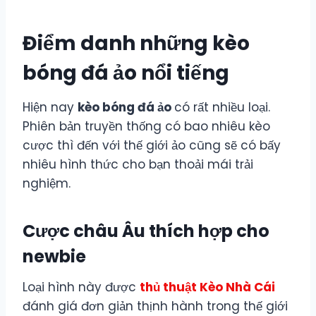
Điểm danh những kèo
bóng đá ảo nổi tiếng
Hiện nay
kèo bóng đá ảo
có rất nhiều loại.
Phiên bản truyền thống có bao nhiêu kèo
cược thì đến với thế giới ảo cũng sẽ có bấy
nhiêu hình thức cho bạn thoải mái trải
nghiệm.
Cược châu Âu thích hợp cho
newbie
Loại hình này được
thủ thuật Kèo Nhà Cái
đánh giá đơn giản thịnh hành trong thế giới