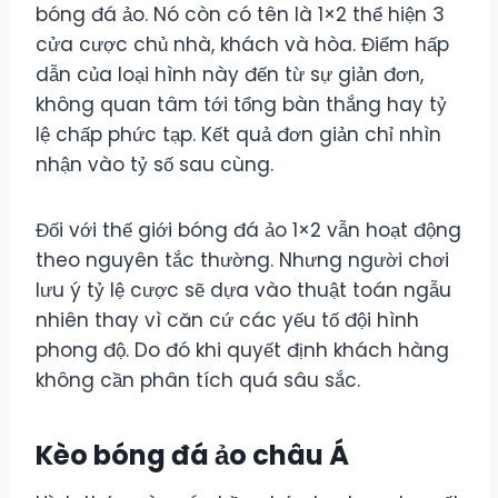
bóng đá ảo. Nó còn có tên là 1×2 thể hiện 3
cửa cược chủ nhà, khách và hòa. Điểm hấp
dẫn của loại hình này đến từ sự giản đơn,
không quan tâm tới tổng bàn thắng hay tỷ
lệ chấp phức tạp. Kết quả đơn giản chỉ nhìn
nhận vào tỷ số sau cùng.
Đối với thế giới bóng đá ảo 1×2 vẫn hoạt động
theo nguyên tắc thường. Nhưng người chơi
lưu ý tỷ lệ cược sẽ dựa vào thuật toán ngẫu
nhiên thay vì căn cứ các yếu tố đội hình
phong độ. Do đó khi quyết định khách hàng
không cần phân tích quá sâu sắc.
Kèo bóng đá ảo châu Á