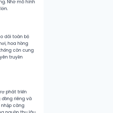
àng. Nhờ mô hình
lớn.
eo dõi toàn bộ
hơi, hoa hồng
ệ thống còn cung
uyên truyền
rợ phát triển
g đồng riêng và
u nhập càng
ng nguồn thu lâu