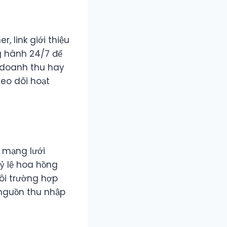
 link giới thiệu
ng hành 24/7 để
áo doanh thu hay
heo dõi hoạt
 mạng lưới
ỷ lệ hoa hồng
ôi trường hợp
 nguồn thu nhập