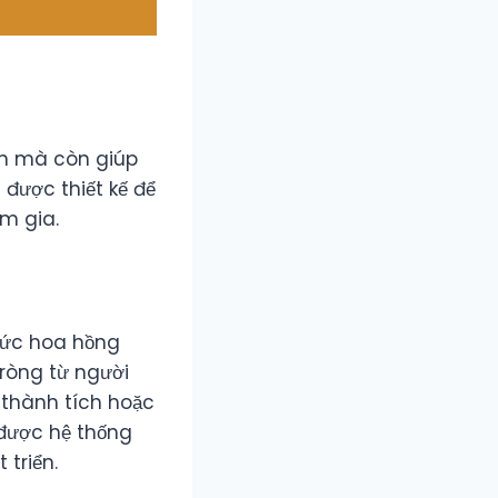
ẫn mà còn giúp
 được thiết kế để
m gia.
 mức hoa hồng
ròng từ người
c thành tích hoặc
 được hệ thống
triển.