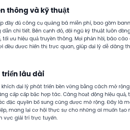
ền thông và kỹ thuật
p đầy đủ công cụ quảng bá miễn phí, bao gồm banner,
g dẫn chi tiết. Bên cạnh đó, đội ngũ kỹ thuật luôn đồ
cố, tối ưu hiệu quả truyền thông. Mọi phản hồi, báo c
ơi đều được hiển thị trực quan, giúp đại lý dễ dàng t
 triển lâu dài
 khích đại lý phát triển bền vững bằng cách mở rộng
âng cấp cấp bậc hợp tác. Càng hoạt động hiệu quả, t
c đặc quyền bổ sung cũng được mở rộng. Đây là m
ệp, mang lại cơ hội thực sự cho những ai muốn tạo
h vực giải trí trực tuyến.