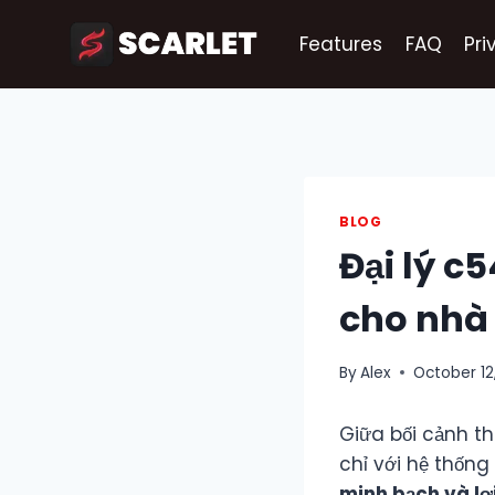
Skip
to
Features
FAQ
Pri
content
BLOG
Đại lý c
cho nhà
By
Alex
October 12
Giữa bối cảnh t
chỉ với hệ thố
minh bạch và lợ