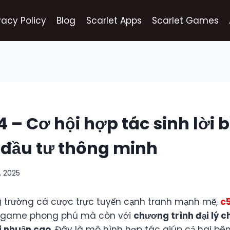
vacy Policy
Blog
Scarlet Apps
Scarlet Games
54 – Cơ hội hợp tác sinh lời
 đầu tư thông minh
, 2025
hị trường cá cược trực tuyến cạnh tranh mạnh mẽ,
c
ng game phong phú mà còn với
chương trình đại lý 
i nhuận cao
. Đây là mô hình hợp tác giúp cả hai bê