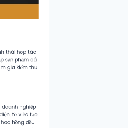
nh thái hợp tác
cấp sản phẩm cá
am gia kiếm thu
n doanh nghiệp
iện, từ việc tạo
và hoa hồng đều