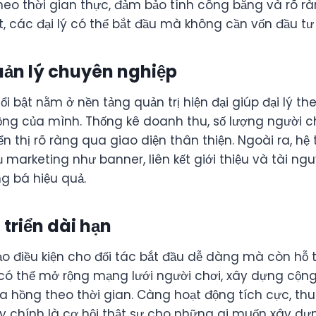
heo thời gian thực, đảm bảo tính công bằng và rõ r
t, các đại lý có thể bắt đầu mà không cần vốn đầu tư 
uản lý chuyên nghiệp
ổi bật nằm ở nền tảng quản trị hiện đại giúp đại lý th
động của mình. Thống kê doanh thu, số lượng người c
ển thị rõ ràng qua giao diện thân thiện. Ngoài ra, h
marketing như banner, liên kết giới thiệu và tài ng
g bá hiệu quả.
 triển dài hạn
o điều kiện cho đối tác bắt đầu dễ dàng mà còn hỗ t
ý có thể mở rộng mạng lưới người chơi, xây dựng cộn
a hồng theo thời gian. Càng hoạt động tích cực, th
ây chính là cơ hội thật sự cho những ai muốn xây dự