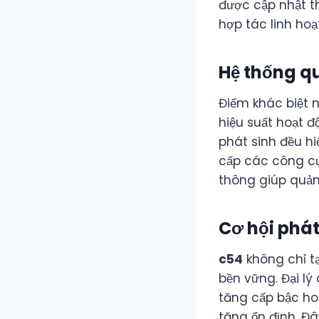
được cập nhật t
hợp tác linh hoạ
Hệ thống q
Điểm khác biệt n
hiệu suất hoạt 
phát sinh đều hi
cấp các công cụ 
thông giúp quản
Cơ hội phát
c54
không chỉ tạ
bền vững. Đại l
tăng cấp bậc ho
tăng ổn định. Đ