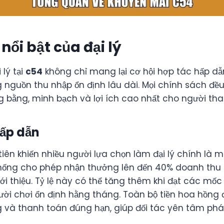
nổi bật của đại lý
 lý tại
c54
không chỉ mang lại cơ hội hợp tác hấp d
 nguồn thu nhập ổn định lâu dài. Mọi chính sách đều
 bằng, minh bạch và lợi ích cao nhất cho người tha
ấp dẫn
iên khiến nhiều người lựa chọn làm đại lý chính là
thống cho phép nhận thưởng lên đến 40% doanh thu 
iới thiệu. Tỷ lệ này có thể tăng thêm khi đạt các mố
gười chơi ổn định hằng tháng. Toàn bộ tiền hoa hồng
 và thanh toán đúng hạn, giúp đối tác yên tâm phát 