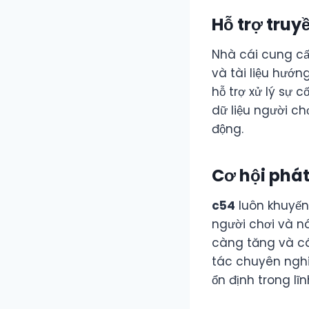
Hỗ trợ truy
Nhà cái cung cấ
và tài liệu hướn
hỗ trợ xử lý sự 
dữ liệu người ch
động.
Cơ hội phát
c54
luôn khuyến
người chơi và n
càng tăng và cá
tác chuyên nghi
ổn định trong lĩn