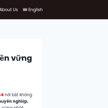
About Us
English
 bền vững
54
nổi bật không
chuyên nghiệp,
n cùng phát