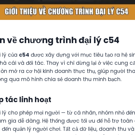
 về chương trình đại lý c54
i lý của
c54
được xây dựng với mục tiêu tạo ra hệ si
à cái và đối tác. Thay vì chỉ dừng lại ở việc cung 
còn mở ra cơ hội kinh doanh thực thụ, giúp người th
ông qua mô hình chia sẻ doanh thu minh bạch.
 tác linh hoạt
i lý cho phép mọi người — từ cá nhân, nhóm nhỏ đế
m gia dễ dàng. Hệ thống được tối ưu để hỗ trợ toàn d
iệu đến quản lý người chơi. Tất cả dữ liệu, doanh thu 