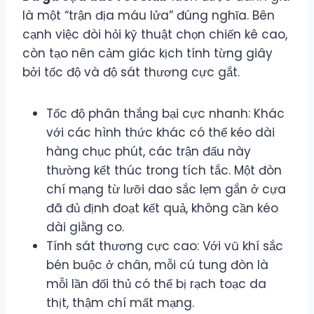
là một “trận địa máu lửa” đúng nghĩa. Bên
cạnh việc đòi hỏi kỹ thuật chọn chiến kê cao,
còn tạo nên cảm giác kịch tính từng giây
bởi tốc độ và độ sát thương cực gắt.
Tốc độ phân thắng bại cực nhanh: Khác
với các hình thức khác có thể kéo dài
hàng chục phút, các trận đấu này
thường kết thúc trong tích tắc. Một đòn
chí mạng từ lưỡi dao sắc lẹm gắn ở cựa
đã đủ định đoạt kết quả, không cần kéo
dài giằng co.
Tính sát thương cực cao: Với vũ khí sắc
bén buộc ở chân, mỗi cú tung đòn là
mỗi lần đối thủ có thể bị rạch toạc da
thịt, thậm chí mất mạng.