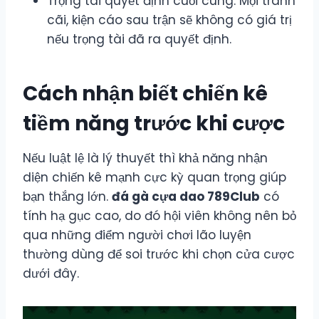
Trọng tài quyết định cuối cùng: Mọi tranh
cãi, kiện cáo sau trận sẽ không có giá trị
nếu trọng tài đã ra quyết định.
Cách nhận biết chiến kê
tiềm năng trước khi cược
Nếu luật lệ là lý thuyết thì khả năng nhận
diện chiến kê mạnh cực kỳ quan trọng giúp
bạn thắng lớn.
đá gà cựa dao 789Club
có
tính hạ gục cao, do đó hội viên không nên bỏ
qua những điểm người chơi lão luyện
thường dùng để soi trước khi chọn cửa cược
dưới đây.