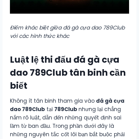
Điểm khác biệt giữa đá gà cựa dao 789Club
với các hình thức khác
Luật lệ thi đấu đá gà cựa
dao 789Club tân binh cần
biết
Không ít tân binh tham gia vào
đá gà cựa
dao 789Club
tại
789Club
nhưng lại chẳng
nắm rõ luật, dẫn đến những quyết định sai
lầm từ ban đầu. Trong phần dưới đây là
những nguyên tắc cốt lõi bạn bắt buộc phải