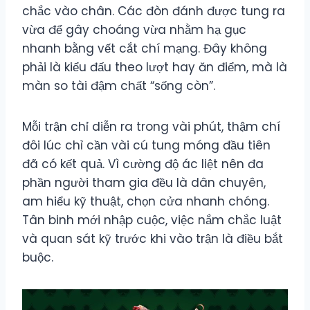
chắc vào chân. Các đòn đánh được tung ra
vừa để gây choáng vừa nhằm hạ gục
nhanh bằng vết cắt chí mạng. Đây không
phải là kiểu đấu theo lượt hay ăn điểm, mà là
màn so tài đậm chất “sống còn”.
Mỗi trận chỉ diễn ra trong vài phút, thậm chí
đôi lúc chỉ cần vài cú tung móng đầu tiên
đã có kết quả. Vì cường độ ác liệt nên đa
phần người tham gia đều là dân chuyên,
am hiểu kỹ thuật, chọn cửa nhanh chóng.
Tân binh mới nhập cuộc, việc nắm chắc luật
và quan sát kỹ trước khi vào trận là điều bắt
buộc.