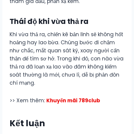
tham gia đấu, phản xạ kém.
Thái độ khi vừa thả ra
Khi vừa thả ra, chiến kê bản lĩnh sẽ không hốt
hoảng hay lao bừa. Chúng bước đi chậm
như chắc, mắt quan sát kỹ, xoay người cẩn
thận để tìm sơ hở. Trong khi đó, con nào vừa
thả ra đã loạn xạ lao vào đâm không kiểm
soát thường là mới, chưa lì, dễ bị phản đòn
chí mạng.
>> Xem thêm:
Khuyến mãi 789club
Kết luận