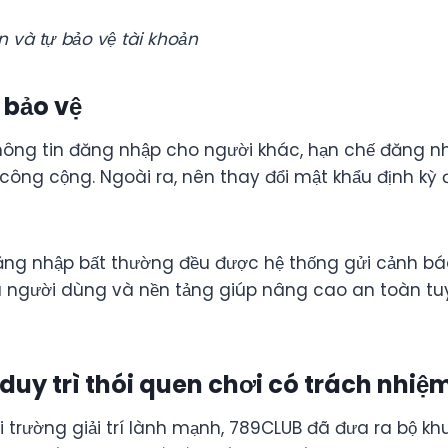
n và tự bảo vệ tài khoản
 bảo vệ
hông tin đăng nhập cho người khác, hạn chế đăng nh
công cộng. Ngoài ra, nên thay đổi mật khẩu định kỳ
ăng nhập bất thường đều được hệ thống gửi cảnh báo
a người dùng và nền tảng giúp nâng cao an toàn tuy
uy trì thói quen chơi có trách nhiệ
trường giải trí lành mạnh, 789CLUB đã đưa ra bộ khu