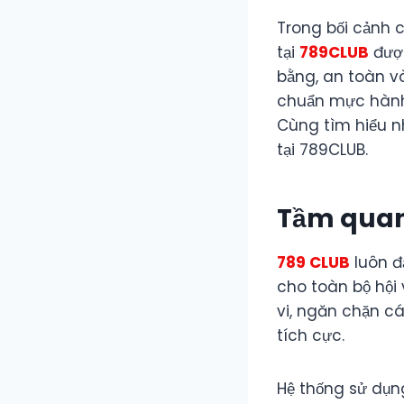
Trong bối cảnh 
tại
789CLUB
được
bằng, an toàn v
chuẩn mực hành v
Cùng tìm hiểu n
tại 789CLUB.
Tầm quan
789 CLUB
luôn đ
cho toàn bộ hội
vi, ngăn chặn cá
tích cực.
Hệ thống sử dụn