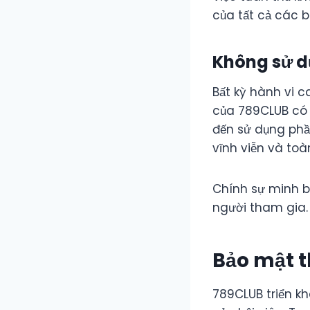
của tất cả các bê
Không sử d
Bất kỳ hành vi c
của 789CLUB có 
đến sử dụng phần
vĩnh viễn và toàn
Chính sự minh bạ
người tham gia.
Bảo mật t
789CLUB triển k