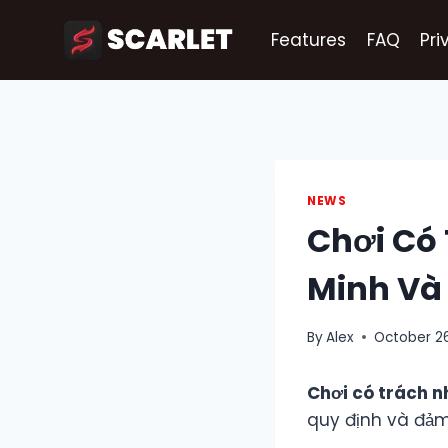
Skip
to
Features
FAQ
Pri
content
NEWS
Chơi Có 
Minh Và
By
Alex
October 26
Chơi có trách n
quy định và đảm 