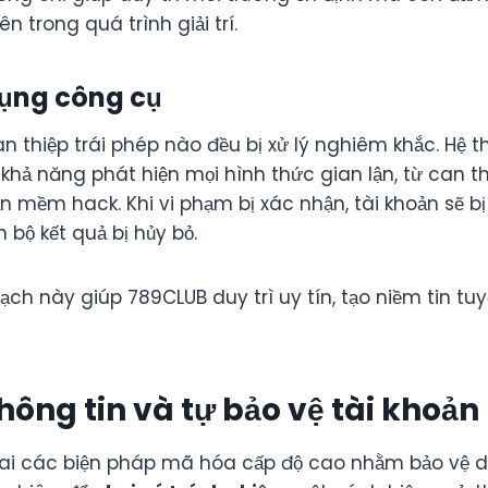
n trong quá trình giải trí.
ụng công cụ
an thiệp trái phép nào đều bị xử lý nghiêm khắc. Hệ 
khả năng phát hiện mọi hình thức gian lận, từ can 
 mềm hack. Khi vi phạm bị xác nhận, tài khoản sẽ bị
 bộ kết quả bị hủy bỏ.
ch này giúp 789CLUB duy trì uy tín, tạo niềm tin tuy
hông tin và tự bảo vệ tài khoản
hai các biện pháp mã hóa cấp độ cao nhằm bảo vệ d