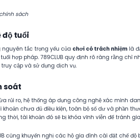
chính sách
 độ tuổi
 nguyên tắc trọng yếu của
chơi có trách nhiệm
là đ
tuổi hợp pháp. 789CLUB quy định rõ ràng rằng chỉ nh
truy cập và sử dụng dịch vụ.
m soát
 rủi ro, hệ thống áp dụng công nghệ xác minh danh
i khoản chưa đủ điều kiện, toàn bộ số dư và phần thư
g thời, tài khoản đó sẽ bị khóa vĩnh viễn để tránh gia
UB cũng khuyến nghị các hộ gia đình cài đặt chế độ 