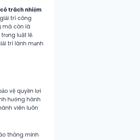
 có trách nhiệm
iải trí công
g mà còn là
rọng luật lệ.
ải trí lành mạnh
ảo vệ quyền lợi
định hướng hành
thành viên luôn
báo thông minh