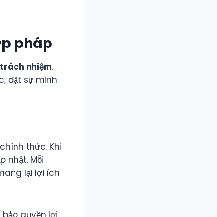
ợp pháp
 trách nhiệm
.
c, đặt sự minh
chính thức. Khi
p nhật. Mỗi
ng lại lợi ích
 bảo quyền lợi