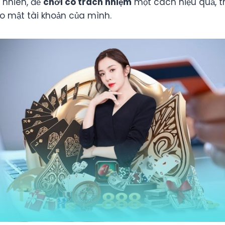
y nhiên, để
chơi có trách nhiệm
một cách hiệu quả, 
o mật tài khoản của mình.