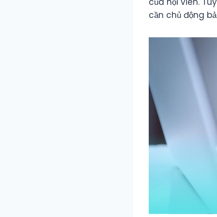
của hội viên. Tu
cần chủ động bả