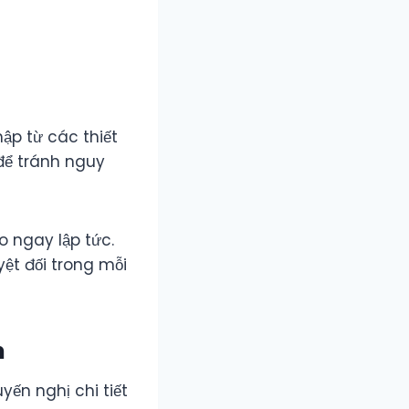
ập từ các thiết
 để tránh nguy
 ngay lập tức.
ệt đối trong mỗi
m
yến nghị chi tiết