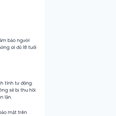
ảm bảo người
ững ai đủ 18 tuổi
 tính tự động.
ởng sẽ bị thu hồi
n lận.
bảo mật trên