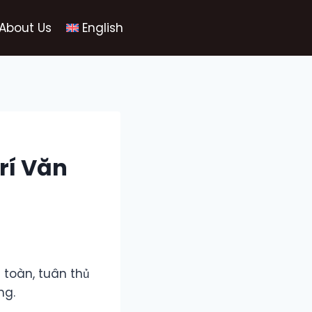
About Us
English
rí Văn
 toàn, tuân thủ
ng.