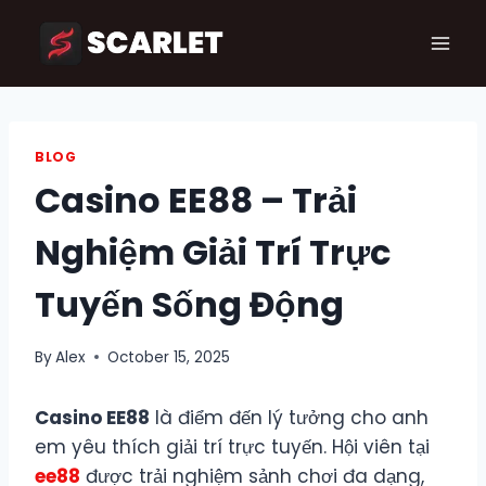
Skip
to
content
BLOG
Casino EE88 – Trải
Nghiệm Giải Trí Trực
Tuyến Sống Động
By
Alex
October 15, 2025
Casino EE88
là điểm đến lý tưởng cho anh
em yêu thích giải trí trực tuyến. Hội viên tại
ee88
được trải nghiệm sảnh chơi đa dạng,