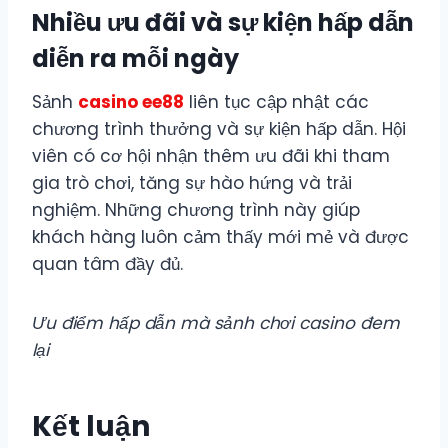
Nhiều ưu đãi và sự kiện hấp dẫn
diễn ra mỗi ngày
Sảnh
casino ee88
liên tục cập nhật các
chương trình thưởng và sự kiện hấp dẫn. Hội
viên có cơ hội nhận thêm ưu đãi khi tham
gia trò chơi, tăng sự hào hứng và trải
nghiệm. Những chương trình này giúp
khách hàng luôn cảm thấy mới mẻ và được
quan tâm đầy đủ.
Ưu điểm hấp dẫn mà sảnh chơi casino đem
lại
Kết luận