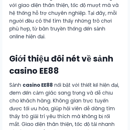
với giao diện thân thiện, tốc độ mượt mà và
hệ thống hỗ trợ chuyên nghiệp. Tại đây, mỗi
người đều có thể tìm thấy những trò chơi
phù hợp, từ bàn truyền thống đến sảnh
online hiện đại.
Giới thiệu đôi nét về sảnh
casino EE88
Sảnh
casino EE88
nổi bật với thiết kế hiện đại,
đem đến cảm giác sang trọng và dễ chịu
cho khách hàng. Không gian trực tuyến
được tối ưu hóa, giúp hội viên dễ dàng tìm
thấy trò giải trí yêu thích mà không bị rối
mắt. Giao diện thân thiện, tốc độ tải nhanh