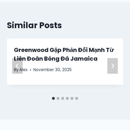
Similar Posts
Greenwood Gặp Phản Đối Mạnh Từ
Liên Đoàn Bóng Đá Jamaica
By
Alex
November 30, 2025