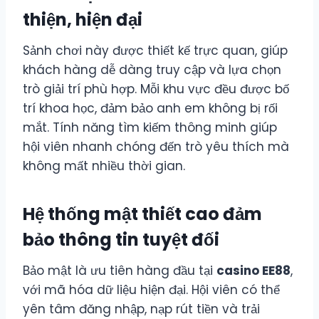
thiện, hiện đại
Sảnh chơi này được thiết kế trực quan, giúp
khách hàng dễ dàng truy cập và lựa chọn
trò giải trí phù hợp. Mỗi khu vực đều được bố
trí khoa học, đảm bảo anh em không bị rối
mắt. Tính năng tìm kiếm thông minh giúp
hội viên nhanh chóng đến trò yêu thích mà
không mất nhiều thời gian.
Hệ thống mật thiết cao đảm
bảo thông tin tuyệt đối
Bảo mật là ưu tiên hàng đầu tại
casino EE88
,
với mã hóa dữ liệu hiện đại. Hội viên có thể
yên tâm đăng nhập, nạp rút tiền và trải