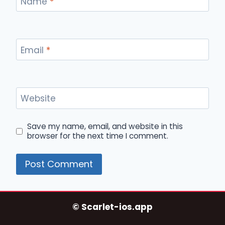
Name
*
Email
*
Website
Save my name, email, and website in this
browser for the next time I comment.
© Scarlet-ios.app