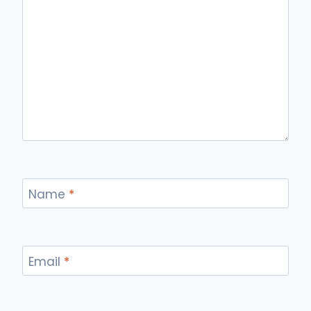
Name
*
Email
*