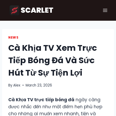
Skip
to
content
NEWS
Cà Khịa TV Xem Trực
Tiếp Bóng Đá Và Sức
Hút Từ Sự Tiện Lợi
By
Alex
March 23, 2026
Cà Khịa TV trực tiếp bóng đá
ngày càng
được nhắc đến như một điểm hẹn phù hợp
cho những ai muốn xem nhanh, tiện và