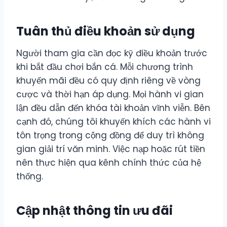
Tuân thủ điều khoản sử dụng
Người tham gia cần đọc kỹ điều khoản trước
khi bắt đầu chơi bắn cá. Mỗi chương trình
khuyến mãi đều có quy định riêng về vòng
cược và thời hạn áp dụng. Mọi hành vi gian
lận đều dẫn đến khóa tài khoản vĩnh viễn. Bên
cạnh đó, chúng tôi khuyến khích các hành vi
tôn trọng trong cộng đồng để duy trì không
gian giải trí văn minh. Việc nạp hoặc rút tiền
nên thực hiện qua kênh chính thức của hệ
thống.
Cập nhật thông tin ưu đãi