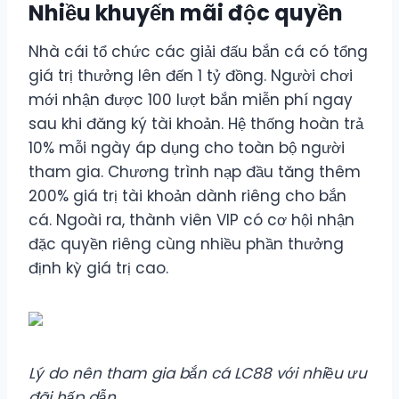
Nhiều khuyến mãi độc quyền
Nhà cái tổ chức các giải đấu bắn cá có tổng
giá trị thưởng lên đến 1 tỷ đồng. Người chơi
mới nhận được 100 lượt bắn miễn phí ngay
sau khi đăng ký tài khoản. Hệ thống hoàn trả
10% mỗi ngày áp dụng cho toàn bộ người
tham gia. Chương trình nạp đầu tăng thêm
200% giá trị tài khoản dành riêng cho bắn
cá. Ngoài ra, thành viên VIP có cơ hội nhận
đặc quyền riêng cùng nhiều phần thưởng
định kỳ giá trị cao.
Lý do nên tham gia bắn cá LC88 với nhiều ưu
đãi hấp dẫn