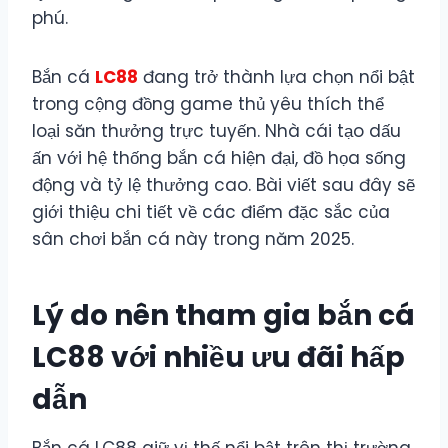
phú.
Bắn cá
LC88
đang trở thành lựa chọn nổi bật
trong cộng đồng game thủ yêu thích thể
loại săn thưởng trực tuyến. Nhà cái tạo dấu
ấn với hệ thống bắn cá hiện đại, đồ họa sống
động và tỷ lệ thưởng cao. Bài viết sau đây sẽ
giới thiệu chi tiết về các điểm đặc sắc của
sân chơi bắn cá này trong năm 2025.
Lý do nên tham gia bắn cá
LC88 với nhiều ưu đãi hấp
dẫn
Bắn cá LC88 giữ vị thế nổi bật trên thị trường