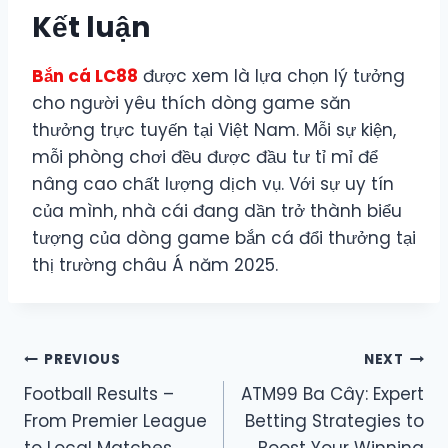
Kết luận
Bắn cá LC88
được xem là lựa chọn lý tưởng
cho người yêu thích dòng game săn
thưởng trực tuyến tại Việt Nam. Mỗi sự kiện,
mỗi phòng chơi đều được đầu tư tỉ mỉ để
nâng cao chất lượng dịch vụ. Với sự uy tín
của mình, nhà cái đang dần trở thành biểu
tượng của dòng game bắn cá đổi thưởng tại
thị trường châu Á năm 2025.
Post
PREVIOUS
NEXT
Football Results –
ATM99 Ba Cây: Expert
navigation
From Premier League
Betting Strategies to
to Local Matches
Boost Your Winning