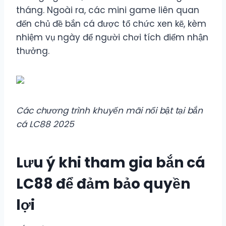
tháng. Ngoài ra, các mini game liên quan
đến chủ đề bắn cá được tổ chức xen kẽ, kèm
nhiệm vụ ngày để người chơi tích điểm nhận
thưởng.
Các chương trình khuyến mãi nổi bật tại bắn
cá LC88 2025
Lưu ý khi tham gia bắn cá
LC88 để đảm bảo quyền
lợi