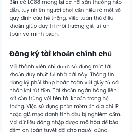
Bắn cá LC88 mang lại cơ hội săn thưởng hấp
dẫn, tuy nhiên người chơi cần hiểu rõ một số
quy định của hệ thống. Việc tuân thủ điều
khoản giúp duy trì môi trường giải trí an
toàn và minh bạch.
Đăng ký tài khoản chính chủ
Mỗi thành viên chỉ được sử dụng một tài
khoản duy nhất tại nhà cái này. Thông tin
đăng ký phải khớp hoàn toàn với giấy tờ cá
nhân khi rút tiền. Tài khoản ngân hàng liên
kết cần trùng với tên tài khoản trong hệ
thống. Việc sử dụng phần mềm ẩn địa chỉ IP
hoặc giả mạo danh tính đều bị nghiêm cấm.
Mọi dữ liệu đăng nhập được mã hóa để bảo
đảm an toàn tuyệt đối cho người dùng.