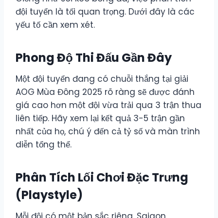
đội tuyển là tối quan trọng. Dưới đây là các
yếu tố cần xem xét.
Phong Độ Thi Đấu Gần Đây
Một đội tuyển đang có chuỗi thắng tại giải
AOG Mùa Đông 2025 rõ ràng sẽ được đánh
giá cao hơn một đội vừa trải qua 3 trận thua
liên tiếp. Hãy xem lại kết quả 3-5 trận gần
nhất của họ, chú ý đến cả tỷ số và màn trình
diễn tổng thể.
Phân Tích Lối Chơi Đặc Trưng
(Playstyle)
Mỗi đội có một bản sắc riêng. Saigon