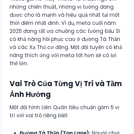
những chiến thuật, những vị tướng đang
được cho là mạnh và hiệu quả nhất tại một
thời điểm nhất định. Ví dụ, meta cuối năm
2025 đang rất ưa chuộng các tướng Đấu Sĩ
có khả năng hồi phục cao ở đường Tà Thần
và các Xạ Thủ cơ động. Một đội tuyển có khả
năng thích ứng với meta tốt hơn sẽ có lợi
thế lớn.
Vai Trò Của Từng Vị Trí và Tầm
Ảnh Hưởng
Một đội hình Liên Quân tiêu chuẩn gồm 5 vị
trí với vai trò riêng biệt:
Đường Tà Thần (Top Lane):
Người chơi