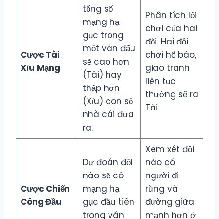
tổng số
Phân tích lối
mạng hạ
chơi của hai
gục trong
đội. Hai đội
một ván đấu
Cược Tài
chơi hổ báo,
sẽ cao hơn
Xỉu Mạng
giao tranh
(Tài) hay
liên tục
thấp hơn
thường sẽ ra
(Xỉu) con số
Tài.
nhà cái đưa
ra.
Xem xét đội
Dự đoán đội
nào có
nào sẽ có
người đi
Cược Chiến
mạng hạ
rừng và
Công Đầu
gục đầu tiên
đường giữa
trong ván
mạnh hơn ở