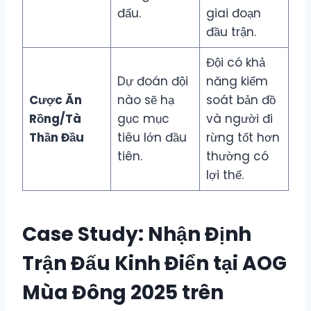
đấu.
giai đoạn
đầu trận.
Đội có khả
Dự đoán đội
năng kiểm
Cược Ăn
nào sẽ hạ
soát bản đồ
Rồng/Tà
gục mục
và người đi
Thần Đầu
tiêu lớn đầu
rừng tốt hơn
tiên.
thường có
lợi thế.
Case Study: Nhận Định
Trận Đấu Kinh Điển tại AOG
Mùa Đông 2025 trên