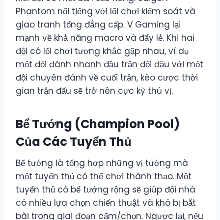
Phantom nổi tiếng với lối chơi kiểm soát và
giao tranh tổng đẳng cấp. V Gaming lại
mạnh về khả năng macro và đẩy lẻ. Khi hai
đội có lối chơi tương khắc gặp nhau, ví dụ
một đội đánh nhanh đầu trận đối đầu với một
đội chuyên đánh về cuối trận, kèo cược thời
gian trận đấu sẽ trở nên cực kỳ thú vị.
Bể Tướng (Champion Pool)
Của Các Tuyển Thủ
Bể tướng là tổng hợp những vị tướng mà
một tuyển thủ có thể chơi thành thạo. Một
tuyển thủ có bể tướng rộng sẽ giúp đội nhà
có nhiều lựa chọn chiến thuật và khó bị bắt
bài trong giai đoạn cấm/chọn. Ngược lại, nếu