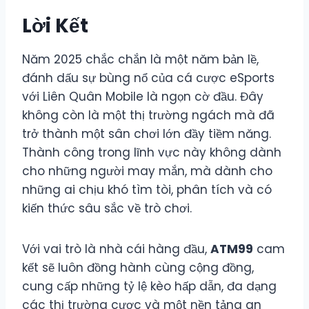
Lời Kết
Năm 2025 chắc chắn là một năm bản lề,
đánh dấu sự bùng nổ của cá cược eSports
với Liên Quân Mobile là ngọn cờ đầu. Đây
không còn là một thị trường ngách mà đã
trở thành một sân chơi lớn đầy tiềm năng.
Thành công trong lĩnh vực này không dành
cho những người may mắn, mà dành cho
những ai chịu khó tìm tòi, phân tích và có
kiến thức sâu sắc về trò chơi.
Với vai trò là nhà cái hàng đầu,
ATM99
cam
kết sẽ luôn đồng hành cùng cộng đồng,
cung cấp những tỷ lệ kèo hấp dẫn, đa dạng
các thị trường cược và một nền tảng an