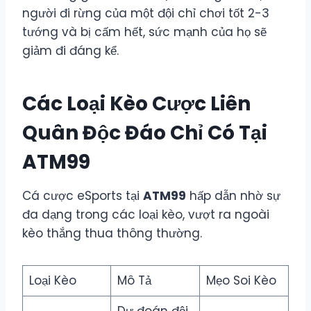
người đi rừng của một đội chỉ chơi tốt 2-3
tướng và bị cấm hết, sức mạnh của họ sẽ
giảm đi đáng kể.
Các Loại Kèo Cược Liên
Quân Độc Đáo Chỉ Có Tại
ATM99
Cá cược eSports tại
ATM99
hấp dẫn nhờ sự
đa dạng trong các loại kèo, vượt ra ngoài
kèo thắng thua thông thường.
Loại Kèo
Mô Tả
Mẹo Soi Kèo
Dự đoán đội