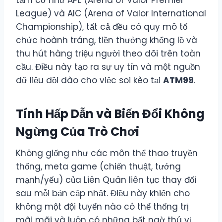
League) và AIC (Arena of Valor International
Championship), tất cả đều có quy mô tổ
chức hoành tráng, tiền thưởng khổng lồ và
thu hút hàng triệu người theo dõi trên toàn
cầu. Điều này tạo ra sự uy tín và một nguồn
dữ liệu dồi dào cho việc soi kèo tại
ATM99
.
Tính Hấp Dẫn và Biến Đổi Không
Ngừng Của Trò Chơi
Không giống như các môn thể thao truyền
thống, meta game (chiến thuật, tướng
mạnh/yếu) của Liên Quân liên tục thay đổi
sau mỗi bản cập nhật. Điều này khiến cho
không một đội tuyển nào có thể thống trị
mãi mãi và luôn có những bất ngờ thú vị.