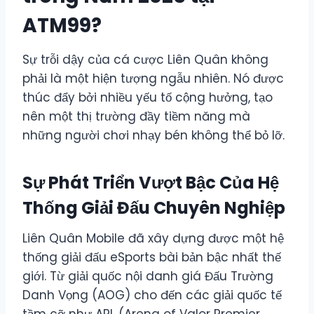
ATM99?
Sự trỗi dậy của cá cược Liên Quân không
phải là một hiện tượng ngẫu nhiên. Nó được
thúc đẩy bởi nhiều yếu tố cộng hưởng, tạo
nên một thị trường đầy tiềm năng mà
những người chơi nhạy bén không thể bỏ lỡ.
Sự Phát Triển Vượt Bậc Của Hệ
Thống Giải Đấu Chuyên Nghiệp
Liên Quân Mobile đã xây dựng được một hệ
thống giải đấu eSports bài bản bậc nhất thế
giới. Từ giải quốc nội danh giá Đấu Trường
Danh Vọng (AOG) cho đến các giải quốc tế
tầm cỡ như APL (Arena of Valor Premier